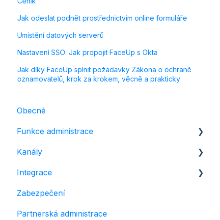
Ceník
Jak odeslat podnět prostřednictvím online formuláře
Umístění datových serverů
Nastavení SSO: Jak propojit FaceUp s Okta
Jak díky FaceUp splnit požadavky Zákona o ochraně
oznamovatelů, krok za krokem, věcně a prakticky
Obecné
Funkce administrace
Kanály
Správa podnětů
Integrace
Šetření
Formulář
Zabezpečení
Správa členů
Automatická telefonní linka
Notifikace a komunikační nástroje
Partnerská administrace
Nastavení
Telefonní linka s operátorem
Automatizace a workflow nástroje