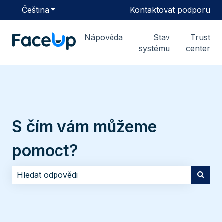
Čeština
Zobrazit podnabídku pro překlady
Kontaktovat podporu
Nápověda
Stav
Trust
systému
center
S čím vám můžeme
pomoct?
K dispozici nejsou žádné návrhy, protože pole hledání